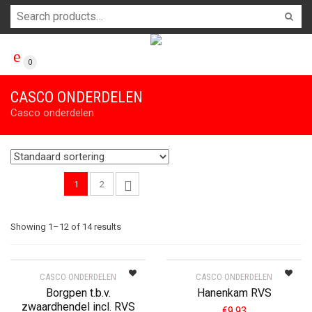
0
CASCO ONDERDELEN
Casco onderdelen
1
2
Showing 1–12 of 14 results
CASCO ONDERDELEN
CASCO ONDERDELEN
Borgpen t.b.v.
Hanenkam RVS
zwaardhendel incl. RVS
€
9,93