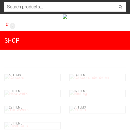
0
SHOP
CASCO'S
CASCO ONDERDELEN
5 ITEMS
14 ITEMS
HOUTWERK
BESLAG
10 ITEMS
32 ITEMS
TOUWWERK
ZEILEN
22 ITEMS
7 ITEMS
INVENTARIS
15 ITEMS