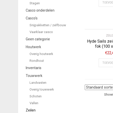
TOEVO
Stagen
Casco onderdelen
Casco's
Snijpakketten / zelfbouw
Vaarklaar casco
ZEIL
Geen categorie
Hyde Sails zeil
fok (100 
Houtwerk
€
22,
Overig houtwerk
Rondhout
TOEVO
Inventaris
Touwwerk
Landvasten
Overig touwwerk
Showin
Schoten
Vallen
Zeilen