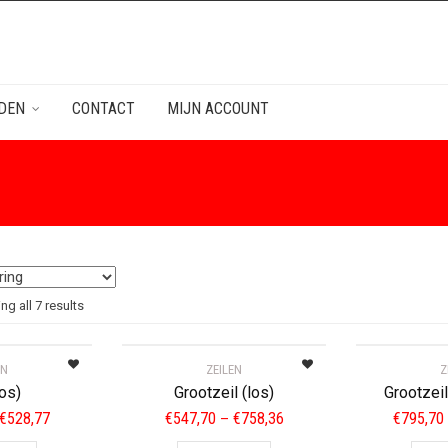
DEN
CONTACT
MIJN ACCOUNT
g all 7 results
EN
ZEILEN
Z
los)
Grootzeil (los)
Grootzeil
Price
Price
€
528,77
€
547,70
€
758,36
€
795,70
–
range:
range:
This
This