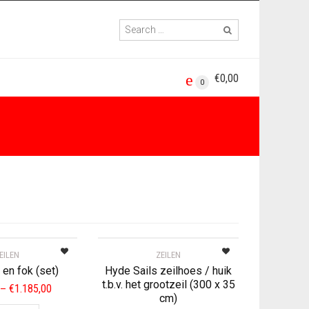
€
0,00
0
EILEN
ZEILEN
 en fok (set)
Hyde Sails zeilhoes / huik
t.b.v. het grootzeil (300 x 35
Price
€
1.185,00
–
cm)
range:
This