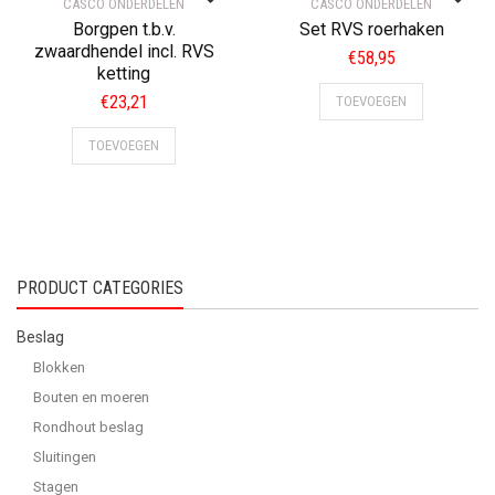
CASCO ONDERDELEN
CASCO ONDERDELEN
Borgpen t.b.v.
Set RVS roerhaken
zwaardhendel incl. RVS
€
58,95
ketting
€
23,21
TOEVOEGEN
TOEVOEGEN
PRODUCT CATEGORIES
Beslag
Blokken
Bouten en moeren
Rondhout beslag
Sluitingen
Stagen